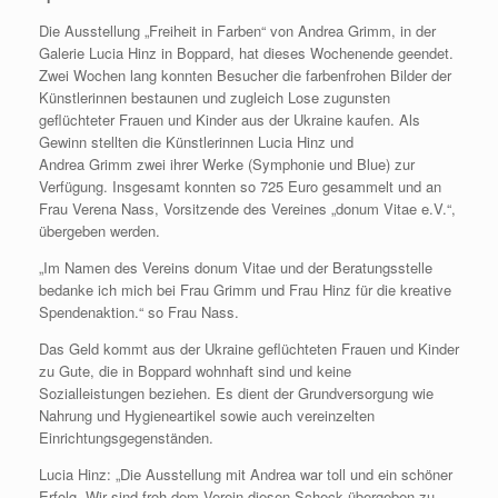
Die Ausstellung „Freiheit in Farben“ von Andrea Grimm, in der
Galerie Lucia Hinz in Boppard, hat dieses Wochenende geendet.
Zwei Wochen lang konnten Besucher die farbenfrohen Bilder der
Künstlerinnen bestaunen und zugleich Lose zugunsten
geflüchteter Frauen und Kinder aus der Ukraine kaufen. Als
Gewinn stellten die Künstlerinnen Lucia Hinz und
Andrea Grimm zwei ihrer Werke (Symphonie und Blue) zur
Verfügung. Insgesamt konnten so 725 Euro gesammelt und an
Frau Verena Nass, Vorsitzende des Vereines „donum Vitae e.V.“,
übergeben werden.
„Im Namen des Vereins donum Vitae und der Beratungsstelle
bedanke ich mich bei Frau Grimm und Frau Hinz für die kreative
Spendenaktion.“ so Frau Nass.
Das Geld kommt aus der Ukraine geflüchteten Frauen und Kinder
zu Gute, die in Boppard wohnhaft sind und keine
Sozialleistungen beziehen. Es dient der Grundversorgung wie
Nahrung und Hygieneartikel sowie auch vereinzelten
Einrichtungsgegenständen.
Lucia Hinz: „Die Ausstellung mit Andrea war toll und ein schöner
Erfolg. Wir sind froh dem Verein diesen Scheck übergeben zu