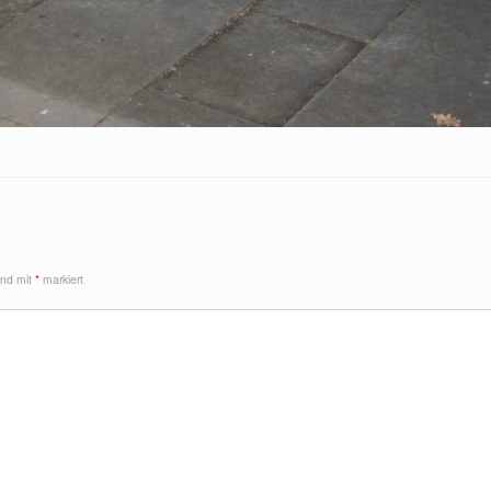
ind mit
*
markiert