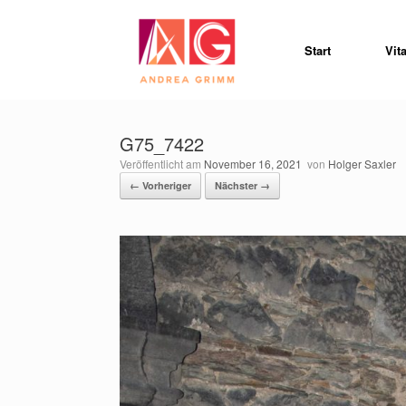
Zum
Inhalt
springen
Start
Vit
G75_7422
Veröffentlicht am
November 16, 2021
von
Holger Saxler
← Vorheriger
Nächster →