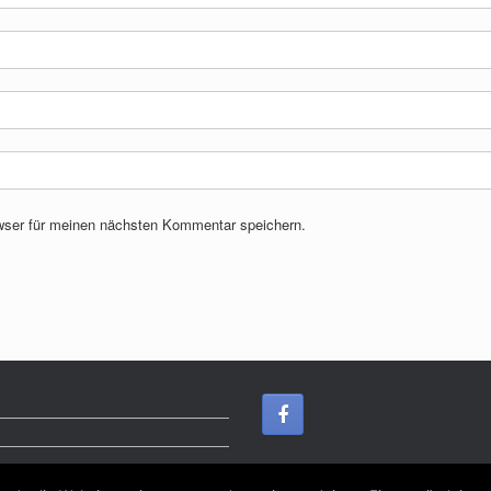
wser für meinen nächsten Kommentar speichern.
Ein Theme von
SiteOrigin