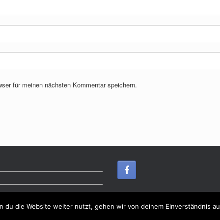
wser für meinen nächsten Kommentar speichern.
Ein Theme von
SiteOrigin
 du die Website weiter nutzt, gehen wir von deinem Einverständnis au