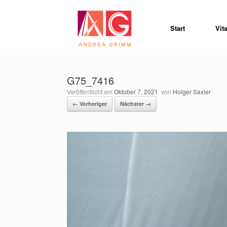
Zum
Inhalt
springen
Start
Vit
G75_7416
Veröffentlicht am
Oktober 7, 2021
von
Holger Saxler
← Vorheriger
Nächster →