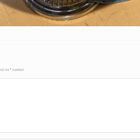
ind mit
*
markiert